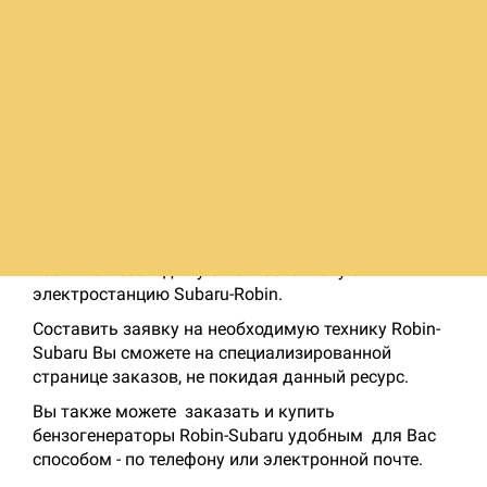
работы
Ручной страт / Электрический
Система запуска
(опция)
Размеры
487 х 432 х 475 мм
Сухой вес
37.0 кг
Вы можете приобрести в Оптовой Моторной
Компании как комплектные бензогенераторы
Robin-Subaru, так и комплектующие и запасные
части на необходимую Вам бензиновую
электростанцию Subaru-Robin.
Составить заявку на необходимую технику Robin-
Subaru Вы сможете на специализированной
странице заказов, не покидая данный ресурс.
Вы также можете заказать и купить
бензогенераторы Robin-Subaru удобным для Вас
способом - по телефону или электронной почте.