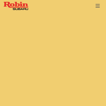
Главная
Каталог
Электростанции
Сварочные
Сварочные
электростанции Robin-
Subaru комбинированные
Сортировка:
По наименованию
Сначала недорогие
Сначала дорогие