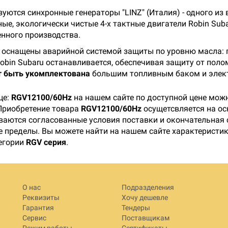
ьзуются синхронные генераторы "LINZ" (Италия) - одного и
е, экологически чистые 4-х тактные двигатели Robin Suba
енного производства.
оснащены аварийной системой защиты по уровню масла: п
obin Subaru останавливается, обеспечивая защиту от пол
т быть укомплектована
большим топливным баком и элек
це:
RGV12100/60Hz
на нашем сайте по доступной цене можн
Приобретение товара
RGV12100/60Hz
осущетсвляется на ос
ваются согласованные условия поставки и окончательная 
ее пределы. Вы можете найти на нашем сайте характеристи
тегории
RGV серия
.
О нас
Подразделения
Реквизиты
Хочу дешевле
Гарантия
Тендеры
Сервис
Поставщикам