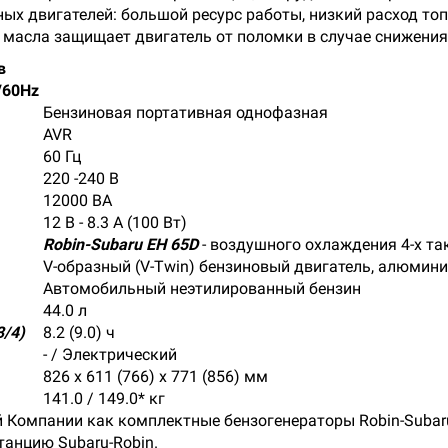
ых двигателей: большой ресурс работы, низкий расход топ
 масла защищает двигатель от поломки в случае снижения 
в
/60Hz
Бензиновая портативная однофазная
AVR
60 Гц
220 -240 В
12000 ВА
12 В - 8.3 A (100 Вт)
Robin-Subaru EH 65D
- воздушного охлаждения 4-х т
V-образный (V-Twin) бензиновый двигатель, алюмин
Автомобильный неэтилированный бензин
44.0 л
/4)
8.2 (9.0) ч
- / Электрический
826 х 611 (766) х 771 (856) мм
141.0 / 149.0* кг
 Компании как комплектные бензогенераторы Robin-Subaru
анцию Subaru-Robin.