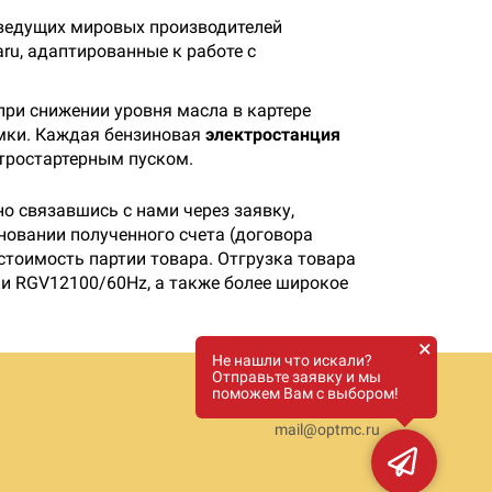
з ведущих мировых производителей
ru, адаптированные к работе с
ри снижении уровня масла в картере
омки. Каждая бензиновая
электростанция
тростартерным пуском.
о связавшись с нами через заявку,
новании полученного счета (договора
стоимость партии товара. Отгрузка товара
ки RGV12100/60Hz, а также более широкое
×
Не нашли что искали?
Отправьте заявку и мы
поможем Вам с выбором!
8 800 333 16 81
mail@optmc.ru