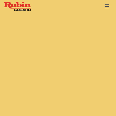
Главная
Каталог
Двигатели
Бензиновые
EH серия 11.5-28.0 л.с.
Двигатель Robin-Subaru EH
36D