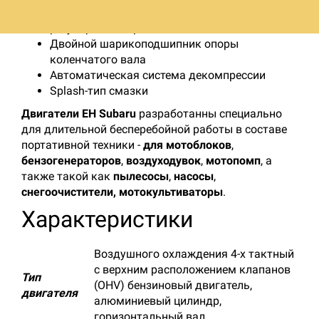
Электронное зажигание с автоматической
регулировкой времени
Двойной шарикоподшипник опоры
коленчатого вала
Автоматическая система декомпрессии
Splash-тип смазки
Двигатели ЕН Subaru
разработанны специально
для длительной бесперебойной работы в составе
портативной техники -
для мотоблоков
,
бензогенераторов
,
воздуходувок
,
мотопомп
, а
также такой как
пылесосы
,
насосы
,
снегоочистители, мотокультиваторы
.
Характеристики
Воздушного охлаждения 4-х тактный
с верхним расположением клапанов
Тип
(ОНV) бензиновый двигатель,
двигателя
алюминиевый цилиндр,
горизонтальный вал