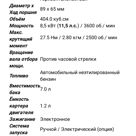
Диаметр х
89 х 65 мм
Ход поршня
Объём
404.0 куб.см
Мощность
8,5 кВт (
11,5 л.с.
) / 3600 об./ мин
Макс.
27.5 Нм / 2.80 кгм / 2500 об./ мин
крутящий
момент
Вращение
вала отбора
Против часовой стрелки
мощн.
Автомобильный неэтилированный
Топливо
бензин
Вместимость
7.0 л
бака
Ёмкость
картера
1.2 л
двигателя
Зажигание
Электронное
Система
Ручной / Электрический (опция)
запуска